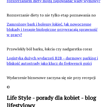
rozszerzaniem diety mogą zapowiadać wady wymowy?
Rozszerzanie diety to nie tylko etap poznawania no
Zamrożony bark i bolesny łokieć. Jak nowoczesne
blokady i terapie biologiczne przywracają sprawność
w pracy?
Przewlekły ból barku, łokcia czy nadgarstka coraz
Logistyka dużych wydarzeń B2B – darmowy parking i
bliskość autostrady jako klucz do frekwencji gości
Wydarzenie biznesowe zaczyna się nie przy recepcji
©
Life Style - porady dla kobiet - blog
lifestylowy