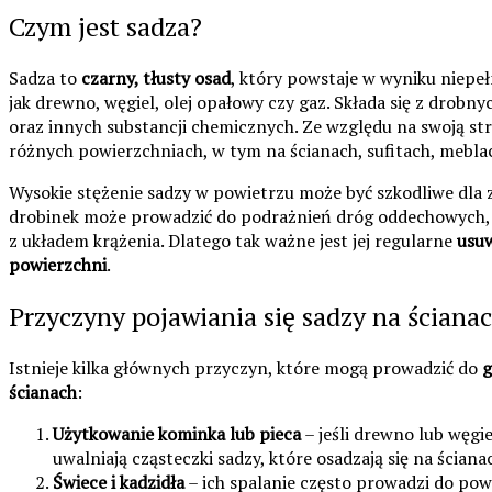
Czym jest sadza?
Sadza to
czarny, tłusty osad
, który powstaje w wyniku niepeł
jak drewno, węgiel, olej opałowy czy gaz. Składa się z drobn
oraz innych substancji chemicznych. Ze względu na swoją str
różnych powierzchniach, w tym na ścianach, sufitach, meblac
Wysokie stężenie sadzy w powietrzu może być szkodliwe dla z
drobinek może prowadzić do podrażnień dróg oddechowych, 
z układem krążenia. Dlatego tak ważne jest jej regularne
usuw
powierzchni
.
Przyczyny pojawiania się sadzy na ściana
Istnieje kilka głównych przyczyn, które mogą prowadzić do
g
ścianach
:
Użytkowanie kominka lub pieca
– jeśli drewno lub węgiel
uwalniają cząsteczki sadzy, które osadzają się na ściana
Świece i kadzidła
– ich spalanie często prowadzi do po