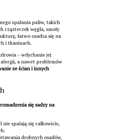
nego spalania paliw, takich
ych cząsteczek węgla, smoły
ukturę, łatwo osadza się na
h i tkaninach.
drowia – wdychanie jej
alergii, a nawet problemów
anie ze ścian i innych
ch
romadzenia się sadzy na
 nie spalają się całkowicie,
ch.
wstawania drobnych osadów,