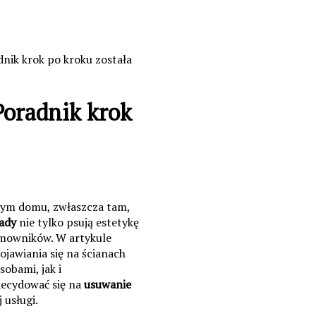
dnik krok po kroku
została
Poradnik krok
żdym domu, zwłaszcza tam,
sady
nie tylko psują estetykę
omowników. W artykule
pojawiania się na ścianach
obami, jak i
decydować się na
usuwanie
 usługi.