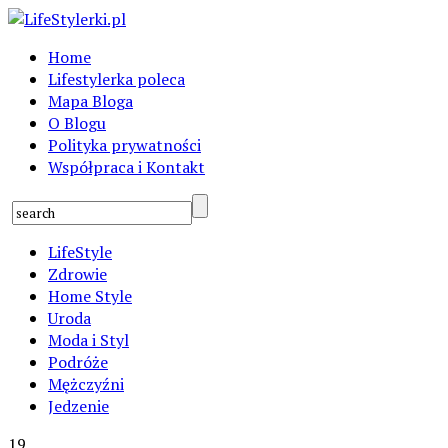
Home
Lifestylerka poleca
Mapa Bloga
O Blogu
Polityka prywatności
Współpraca i Kontakt
LifeStyle
Zdrowie
Home Style
Uroda
Moda i Styl
Podróże
Mężczyźni
Jedzenie
19