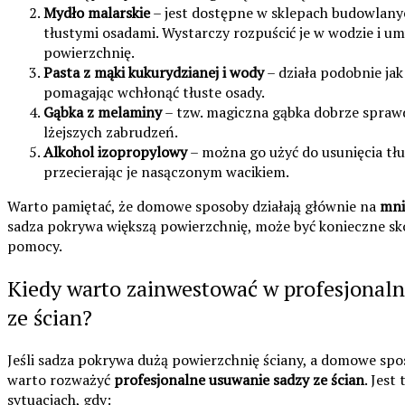
Mydło malarskie
– jest dostępne w sklepach budowlanych
tłustymi osadami. Wystarczy rozpuścić je w wodzie i u
powierzchnię.
Pasta z mąki kukurydzianej i wody
– działa podobnie ja
pomagając wchłonąć tłuste osady.
Gąbka z melaminy
– tzw. magiczna gąbka dobrze spraw
lżejszych zabrudzeń.
Alkohol izopropylowy
– można go użyć do usunięcia tłu
przecierając je nasączonym wacikiem.
Warto pamiętać, że domowe sposoby działają głównie na
mni
sadza pokrywa większą powierzchnię, może być konieczne sko
pomocy.
Kiedy warto zainwestować w profesjonal
ze ścian?
Jeśli sadza pokrywa dużą powierzchnię ściany, a domowe spo
warto rozważyć
profesjonalne usuwanie sadzy ze ścian
. Jest
sytuacjach, gdy: