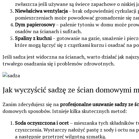
zwłaszcza jeśli używane są świece zapachowe o niskiej j
Niewłaściwa wentylacja
– brak odpowiedniej cyrkulacji
pomieszczeniach może powodować gromadzenie się zan
Dym papierosowy
– palenie tytoniu w domu może prowa
osadów na ścianach i sufitach.
Spaliny z kuchni
– gotowanie na gazie, smażenie i piecz
które mogą łączyć się z cząstkami kurzu i osadzać na p
Jeśli sadza jest widoczna na ścianach, warto działać jak najszy
trwałego osadzania się i problemów zdrowotnych.
Jak wyczyścić sadzę ze ścian domowymi 
Zanim zdecydujesz się na
profesjonalne usuwanie sadzy ze śc
domowych sposobów. Istnieje kilka skutecznych metod:
Soda oczyszczona i ocet
– mieszanka tych składników t
czyszczenia. Wystarczy nałożyć pastę z sody i octu na 
a następnie przetrzeć wilgotną szmatką.