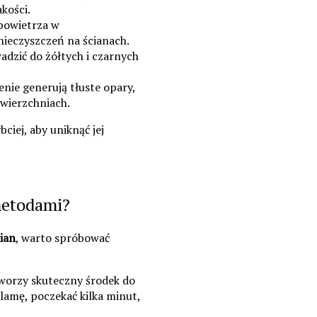
akości.
 powietrza w
ieczyszczeń na ścianach.
dzić do żółtych i czarnych
enie generują tłuste opary,
owierzchniach.
bciej, aby uniknąć jej
metodami?
ian
, warto spróbować
worzy skuteczny środek do
plamę, poczekać kilka minut,