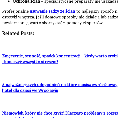
Ochrona ścian
– specjalistyczne preparaty nie uszkadza
Profesjonalne
usuwanie sadzy ze ścian
to najlepszy sposób n
estetyki wnętrza. Jeśli domowe sposoby nie działają lub sadz
powierzchnię, warto skorzystać z pomocy ekspertów.
Related Posts:
Zmęczenie, senność, spadek koncentracji – kiedy warto zrobi
tłumaczyć wszystko stresem?
5 najważniejszych udogodnień na które musisz zwrócić uwag
hotel dla dzieci we Wrocławiu
Niemowlak, który nie chce gryźć. Dlaczego problemy z rozs