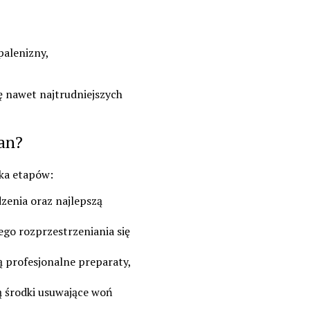
palenizny,
ę nawet najtrudniejszych
an?
lka etapów:
dzenia oraz najlepszą
go rozprzestrzeniania się
 profesjonalne preparaty,
są środki usuwające woń