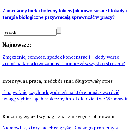
Zamrożony bark i bolesny łokieć. Jak nowoczesne blokady i
terapie biologiczne przywracają sprawność w pracy?
Najnowsze:
Zmęczenie, senność, spadek koncentracji – kiedy warto
zrobić badania krwi zamiast tłumaczyć wszystko stresem?
Intensywna praca, niedobór snu i długotrwały stres
5 najważniejszych udogodnień na które musisz zwrócić
uwagę wybierając bezpieczny hotel dla dzieci we Wrocławiu
Rodzinny wyjazd wymaga znacznie więcej planowania
Niemowlak, który nie chce gryźć. Dlaczego problemy z