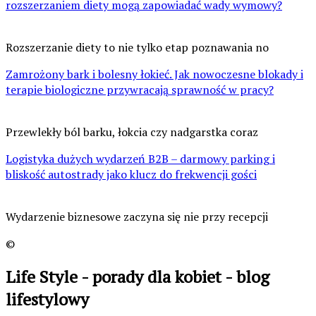
rozszerzaniem diety mogą zapowiadać wady wymowy?
Rozszerzanie diety to nie tylko etap poznawania no
Zamrożony bark i bolesny łokieć. Jak nowoczesne blokady i
terapie biologiczne przywracają sprawność w pracy?
Przewlekły ból barku, łokcia czy nadgarstka coraz
Logistyka dużych wydarzeń B2B – darmowy parking i
bliskość autostrady jako klucz do frekwencji gości
Wydarzenie biznesowe zaczyna się nie przy recepcji
©
Life Style - porady dla kobiet - blog
lifestylowy