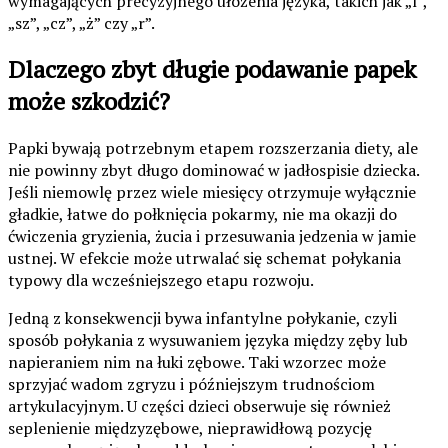
wymagających precyzyjnego ułożenia języka, takich jak „l”,
„sz”, „cz”, „ż” czy „r”.
Dlaczego zbyt długie podawanie papek
może szkodzić?
Papki bywają potrzebnym etapem rozszerzania diety, ale
nie powinny zbyt długo dominować w jadłospisie dziecka.
Jeśli niemowlę przez wiele miesięcy otrzymuje wyłącznie
gładkie, łatwe do połknięcia pokarmy, nie ma okazji do
ćwiczenia gryzienia, żucia i przesuwania jedzenia w jamie
ustnej. W efekcie może utrwalać się schemat połykania
typowy dla wcześniejszego etapu rozwoju.
Jedną z konsekwencji bywa infantylne połykanie, czyli
sposób połykania z wysuwaniem języka między zęby lub
napieraniem nim na łuki zębowe. Taki wzorzec może
sprzyjać wadom zgryzu i późniejszym trudnościom
artykulacyjnym. U części dzieci obserwuje się również
seplenienie międzyzębowe, nieprawidłową pozycję