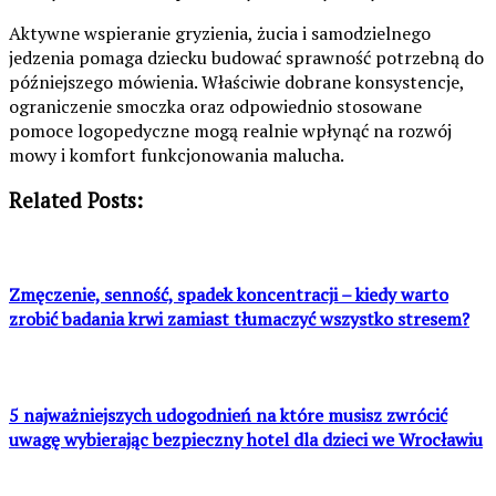
Aktywne wspieranie gryzienia, żucia i samodzielnego
jedzenia pomaga dziecku budować sprawność potrzebną do
późniejszego mówienia. Właściwie dobrane konsystencje,
ograniczenie smoczka oraz odpowiednio stosowane
pomoce logopedyczne mogą realnie wpłynąć na rozwój
mowy i komfort funkcjonowania malucha.
Related Posts:
Zmęczenie, senność, spadek koncentracji – kiedy warto
zrobić badania krwi zamiast tłumaczyć wszystko stresem?
5 najważniejszych udogodnień na które musisz zwrócić
uwagę wybierając bezpieczny hotel dla dzieci we Wrocławiu