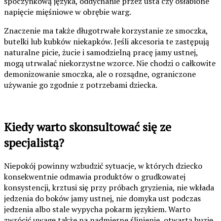
spoczynkową języka, oddychanie przez usta czy osłabione
napięcie mięśniowe w obrębie warg.
Znaczenie ma także długotrwałe korzystanie ze smoczka,
butelki lub kubków niekapków. Jeśli akcesoria te zastępują
naturalne picie, żucie i samodzielną pracę jamy ustnej,
mogą utrwalać niekorzystne wzorce. Nie chodzi o całkowite
demonizowanie smoczka, ale o rozsądne, ograniczone
używanie go zgodnie z potrzebami dziecka.
Kiedy warto skonsultować się ze
specjalistą?
Niepokój powinny wzbudzić sytuacje, w których dziecko
konsekwentnie odmawia produktów o grudkowatej
konsystencji, krztusi się przy próbach gryzienia, nie wkłada
jedzenia do boków jamy ustnej, nie domyka ust podczas
jedzenia albo stale wypycha pokarm językiem. Warto
zwrócić uwagę także na nadmierne ślinienie, otwartą buzię