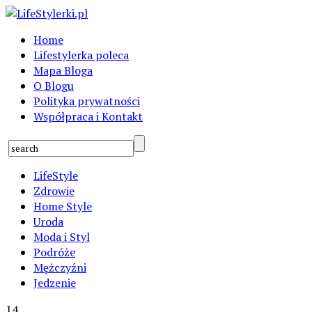
Home
Lifestylerka poleca
Mapa Bloga
O Blogu
Polityka prywatności
Współpraca i Kontakt
LifeStyle
Zdrowie
Home Style
Uroda
Moda i Styl
Podróże
Mężczyźni
Jedzenie
14