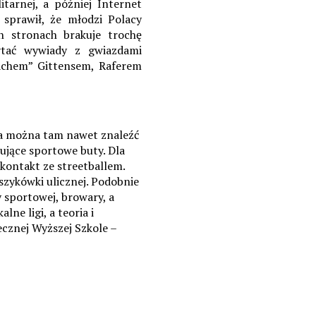
itarnej, a później Internet
 sprawił, że młodzi Polacy
ch stronach brakuje trochę
zytać wywiady z gwiazdami
achem” Gittensem, Raferem
, a można tam nawet znaleźć
ujące sportowe buty. Dla
kontakt ze streetballem.
oszykówki ulicznej. Podobnie
sportowej, browary, a
ne ligi, a teoria i
cznej Wyższej Szkole –