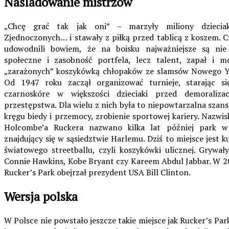
Naśladowanie mistrzów
„Chcę grać tak jak oni” – marzyły miliony dzieci
Zjednoczonych… i stawały z piłką przed tablicą z koszem.
udowodnili bowiem, że na boisku najważniejsze są nie
społeczne i zasobność portfela, lecz talent, zapał i 
„zarażonych” koszykówką chłopaków ze slamsów Nowego Y
Od 1947 roku zaczął organizować turnieje, starając s
czarnoskóre w większości dzieciaki przed demoraliz
przestępstwa. Dla wielu z nich była to niepowtarzalna szans
kręgu biedy i przemocy, zrobienie sportowej kariery. Nazw
Holcombe’a Ruckera nazwano kilka lat później park 
znajdujący się w sąsiedztwie Harlemu. Dziś to miejsce jes
światowego streetballu, czyli koszykówki ulicznej. Grywa
Connie Hawkins, Kobe Bryant czy Kareem Abdul Jabbar. W 20
Rucker’s Park obejrzał prezydent USA Bill Clinton.
Wersja polska
W Polsce nie powstało jeszcze takie miejsce jak Rucker’s Park