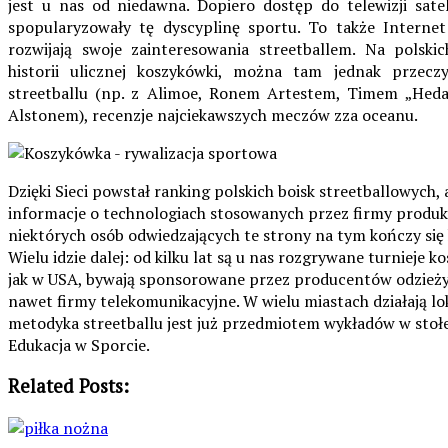
jest u nas od niedawna. Dopiero dostęp do telewizji satel
spopularyzowały tę dyscyplinę sportu. To także Internet
rozwijają swoje zainteresowania streetballem. Na polski
historii ulicznej koszykówki, można tam jednak przec
streetballu (np. z Alimoe, Ronem Artestem, Timem „Hed
Alstonem), recenzje najciekawszych meczów zza oceanu.
Dzięki Sieci powstał ranking polskich boisk streetballowych
informacje o technologiach stosowanych przez firmy produk
niektórych osób odwiedzających te strony na tym kończy się 
Wielu idzie dalej: od kilku lat są u nas rozgrywane turnieje k
jak w USA, bywają sponsorowane przez producentów odzieży 
nawet firmy telekomunikacyjne. W wielu miastach działają lokal
metodyka streetballu jest już przedmiotem wykładów w stołe
Edukacja w Sporcie.
Related Posts: