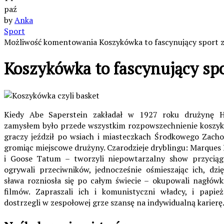
paź
by
Anka
Sport
Możliwość komentowania
Koszykówka to fascynujący sport
z
Koszykówka to fascynujący sp
Kiedy Abe Saperstein zakładał w 1927 roku drużynę Ha
zamysłem było przede wszystkim rozpowszechnienie koszyk
graczy jeździł po wsiach i miasteczkach Środkowego Zac
gromiąc miejscowe drużyny. Czarodzieje dryblingu: Marque
i Goose Tatum – tworzyli niepowtarzalny show przyciąga
ogrywali przeciwników, jednocześnie ośmieszając ich, dzię
sława rozniosła się po całym świecie – okupowali nagłówki
filmów. Zapraszali ich i komunistyczni władcy, i papie
dostrzegli w zespołowej grze szansę na indywidualną karierę