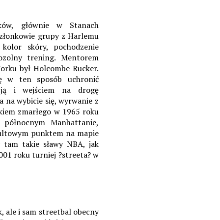
aków, głównie w Stanach
 Członkowie grupy z Harlemu
 kolor skóry, pochodzenie
mozolny trening. Mentorem
orku był Holcombe Rucker.
ię w ten sposób uchronić
acją i wejściem na drogę
a na wybicie się, wyrwanie z
iskiem zmarłego w 1965 roku
w północnym Manhattanie,
t kultowym punktem na mapie
ły tam takie sławy NBA, jak
01 roku turniej ?streeta? w
, ale i sam streetbal obecny