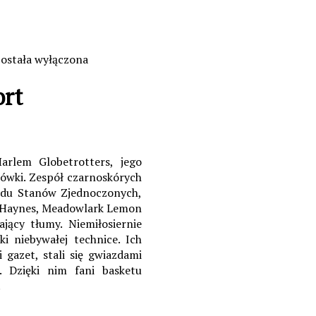
ostała wyłączona
ort
rlem Globetrotters, jego
ówki. Zespół czarnoskórych
hodu Stanów Zjednoczonych,
s Haynes, Meadowlark Lemon
jący tłumy. Niemiłosiernie
ki niebywałej technice. Ich
 gazet, stali się gwiazdami
ż. Dzięki nim fani basketu
.